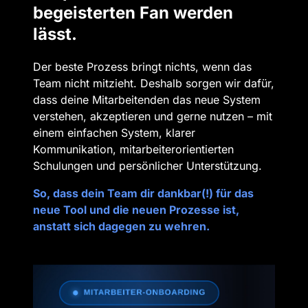
begeisterten Fan werden 
lässt.
Der beste Prozess bringt nichts, wenn das 
Team nicht mitzieht. Deshalb sorgen wir da
für, 
dass 
deine 
Mitarbeitenden 
das 
neue 
System 
verstehen, 
akzeptieren 
und 
gerne 
nutzen 
– 
mit 
einem 
einfachen 
System, 
klarer 
Kommunikation, mitarbeiterorientierten 
Schulungen und persönlicher Unterstützung. 
So, 
dass 
dein 
Team 
dir 
dankbar(!) 
für 
das 
neue 
Tool 
und 
die 
neuen 
Prozesse 
ist, 
anstatt 
sich 
dagegen 
zu 
wehren.