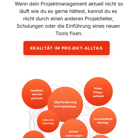
Wenn dein Projektmanagement aktuell nicht so 
läuft wie du es gerne hättest, kannst du es 
nicht durch einen anderen Projektleiter, 
Schulungen oder die Einführung eines neuen 
Tools fixen.
REALITÄT IM PROJEKT-ALLTAG
Hoher
Deadlines
Pflege-
werden
aufwand
gerissen
Überforderung
im Projektteam
Unverbindliche
Schlechte
Meetings
Schulung
Schuld-
zuweisungen