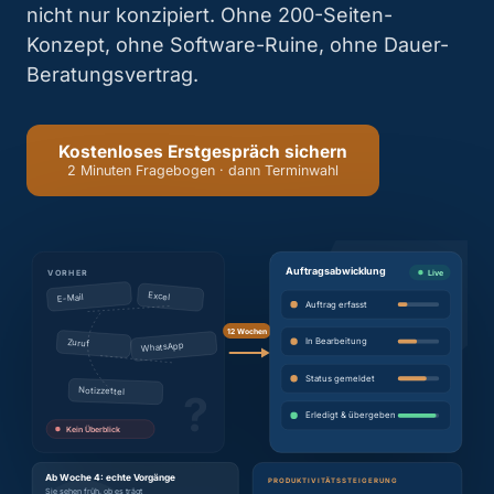
nicht nur konzipiert. Ohne 200-Seiten-
Konzept, ohne Software-Ruine, ohne Dauer-
Beratungsvertrag.
Kostenloses Erstgespräch sichern
2 Minuten Fragebogen · dann Terminwahl
Auftragsabwicklung
Live
VORHER
Excel
E-Mail
Auftrag erfasst
12 Wochen
In Bearbeitung
Zuruf
WhatsApp
Status gemeldet
Notizzettel
?
Erledigt & übergeben
Kein Überblick
Ab Woche 4: echte Vorgänge
PRODUKTIVITÄTSSTEIGERUNG
Sie sehen früh, ob es trägt